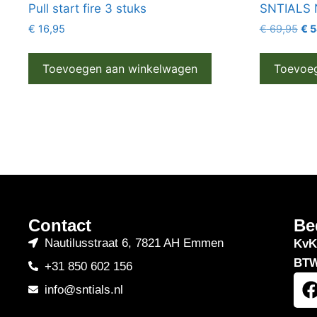
Pull start fire 3 stuks
SNTIALS 
€
16,95
€
69,95
€
5
Toevoegen aan winkelwagen
Toevoe
Contact
Be
Nautilusstraat 6, 7821 AH Emmen
KvK
BTW
+31 850 602 156
info@sntials.nl