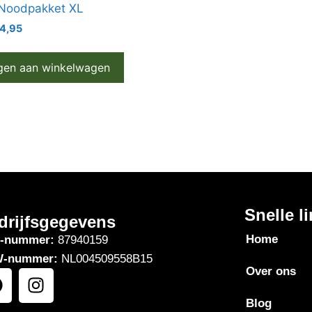
Noodpakket XL
4,95
gen aan winkelwagen
Snelle l
drijfsgegevens
Home
-nummer:
87940159
-nummer:
NL004509558B15
Over ons
Blog