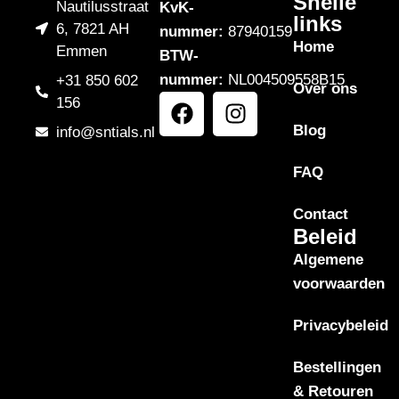
Snelle
Nautilusstraat
KvK-
links
6, 7821 AH
nummer:
87940159
Home
Emmen
BTW-
nummer:
NL004509558B15
+31 850 602
Over ons
156
Blog
info@sntials.nl
FAQ
Contact
Beleid
Algemene
voorwaarden
Privacybeleid
Bestellingen
& Retouren