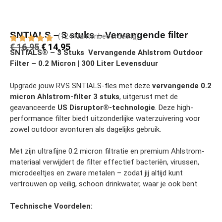
SNTIALS – 3 stuks – Vervangende filter
(124 klantenbeoordeling)
€
16,95
€
14,95
SNTIALS® – 3 Stuks Vervangende Ahlstrom Outdoor
Filter – 0.2 Micron | 300 Liter Levensduur
Upgrade jouw RVS SNTIALS-fles met deze
vervangende 0.2
micron Ahlstrom-filter 3 stuks
, uitgerust met de
geavanceerde
US Disruptor®-technologie
. Deze high-
performance filter biedt uitzonderlijke waterzuivering voor
zowel outdoor avonturen als dagelijks gebruik.
Met zijn ultrafijne 0.2 micron filtratie en premium Ahlstrom-
materiaal verwijdert de filter effectief bacteriën, virussen,
microdeeltjes en zware metalen – zodat jij altijd kunt
vertrouwen op veilig, schoon drinkwater, waar je ook bent.
Technische Voordelen: