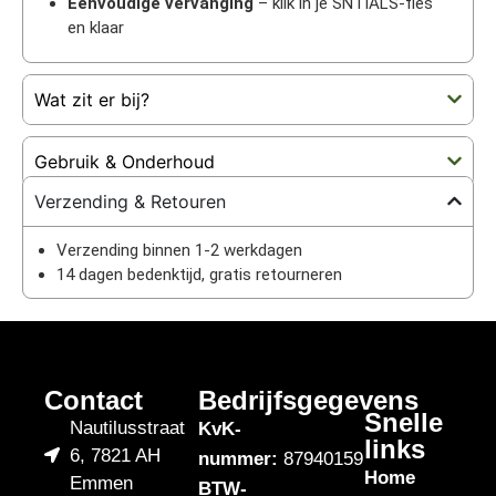
Eenvoudige vervanging
– klik in je SNTIALS-fles
en klaar
Wat zit er bij?
Gebruik & Onderhoud
Verzending & Retouren
Verzending binnen 1-2 werkdagen
14 dagen bedenktijd, gratis retourneren
Contact
Bedrijfsgegevens
Snelle
Nautilusstraat
KvK-
links
6, 7821 AH
nummer:
87940159
Home
Emmen
BTW-