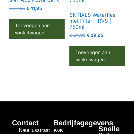
€
54,95
€
41,95
SNTIALS Waterfles
met Filter – RVS |
Toevoegen aan
750ml
winkelwagen
€
34,95
€
29,95
Toevoegen aan
winkelwagen
Contact
Bedrijfsgegevens
Snelle
Nautilusstraat
KvK-