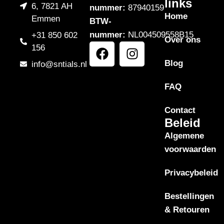
links
6, 7821 AH
nummer:
87940159
Home
Emmen
BTW-
nummer:
NL004509558B15
+31 850 602
Over ons
156
Blog
info@sntials.nl
FAQ
Contact
Beleid
Algemene
voorwaarden
Privacybeleid
Bestellingen
& Retouren