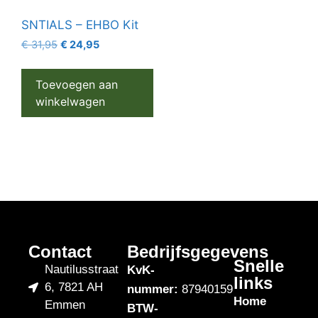
SNTIALS – EHBO Kit
€
31,95
€
24,95
Toevoegen aan
winkelwagen
Contact
Bedrijfsgegevens
Snelle
Nautilusstraat
KvK-
links
6, 7821 AH
nummer:
87940159
Home
Emmen
BTW-