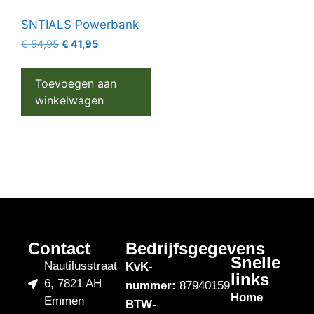
SNTIALS Powerbank
€
54,95
€
41,95
Toevoegen aan
winkelwagen
Contact
Bedrijfsgegevens
Snelle
Nautilusstraat
KvK-
links
6, 7821 AH
nummer:
87940159
Home
Emmen
BTW-