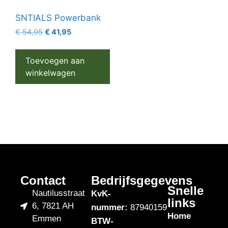
SNTIALS Powerbank
€
54,95
€
41,95
Toevoegen aan
winkelwagen
Contact
Bedrijfsgegevens
Snelle
Nautilusstraat
KvK-
links
6, 7821 AH
nummer:
87940159
Home
Emmen
BTW-