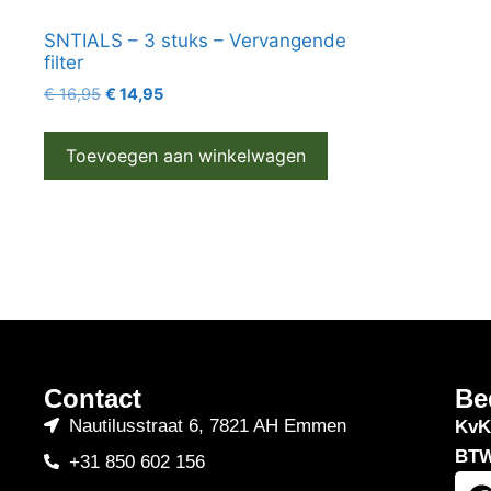
SNTIALS – 3 stuks – Vervangende
filter
€
16,95
€
14,95
Toevoegen aan winkelwagen
Contact
Be
Nautilusstraat 6, 7821 AH Emmen
KvK
BTW
+31 850 602 156