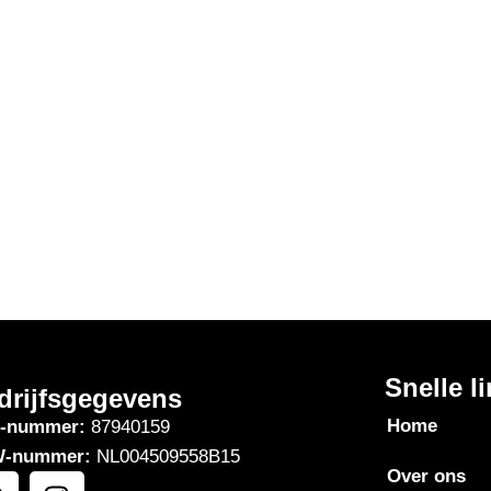
Snelle l
drijfsgegevens
Home
-nummer:
87940159
-nummer:
NL004509558B15
Over ons