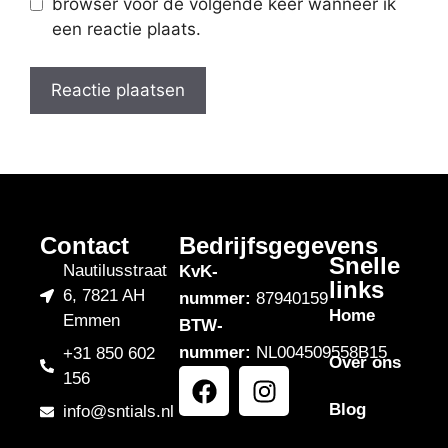
browser voor de volgende keer wanneer ik
een reactie plaats.
Contact
Bedrijfsgegevens
Snelle
Nautilusstraat
KvK-
links
6, 7821 AH
nummer:
87940159
Home
Emmen
BTW-
nummer:
NL004509558B15
+31 850 602
Over ons
156
Blog
info@sntials.nl